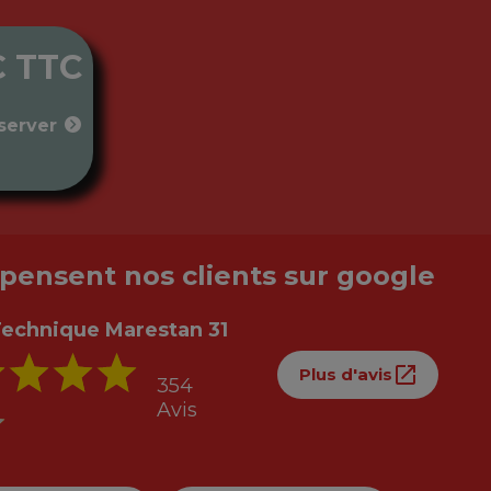
€ TTC
server
pensent nos clients sur google
Technique Marestan 31
Plus d'avis
354
Avis