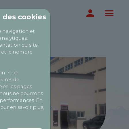
on des cookies
e navigation et
analytiques,
ntation du site.
 et le nombre
on et de
heures de
 et les pages
, nous ne pourrons
s performances. En
our en savoir plus,