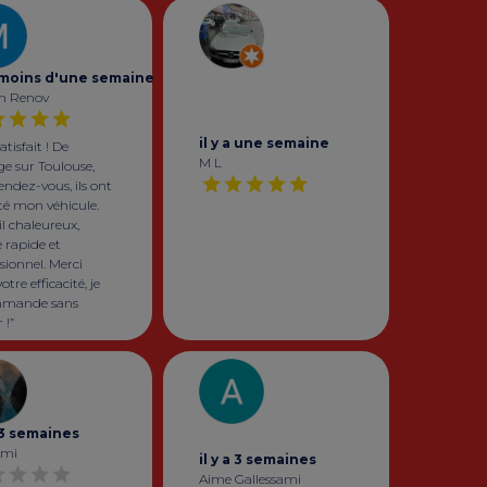
a moins d'une semaine
n Renov
il y a une semaine
atisfait ! De
M L
ge sur Toulouse,
endez-vous, ils ont
té mon véhicule.
l chaleureux,
e rapide et
sionnel. Merci
otre efficacité, je
mmande sans
 !”
a 3 semaines
Ami
il y a 3 semaines
Aime Gallessami