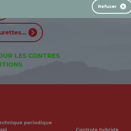
Refuser
rettes...
OUR LES CONTRES
UTIONS
technique periodique
gpl
Controle hybride