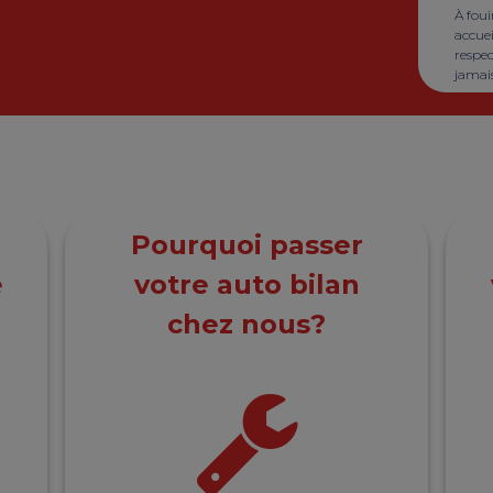
À foui
accuei
respec
jamai
Pourquoi passer
e
votre auto bilan
chez nous?