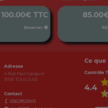
100.00€ TTC
85.00
Réserver
Ré
Ce que 
Adresse
Contrôle 
4 Rue Paul Gauguin
31100 TOULOUSE
4.4
Contact
0562852605