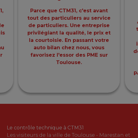
1,
Parce que CTM31, c'est avant
tout des particuliers au service
le
de particuliers. Une entreprise
is
privilégiant la qualité, le prix et
la courtoisie. En passant votre
au
auto bilan chez nous, vous
d
r
favorisez l'essor des PME sur
Toulouse.
P
Le contrôle technique à CTM31
Les visiteurs de la ville de Toulouse - Marestan et