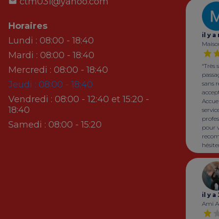
ctm031@yahoo.com
Horaires
il y 
Lundi :
08:00 - 18:40
Maiso
Mardi :
08:00 - 18:40
“Très s
Mercredi :
08:00 - 18:40
passa
Jeudi :
08:00 - 18:40
sans r
accep
Vendredi :
08:00 - 12:40 et 15:20 -
Accuei
18:40
servic
profes
Samedi :
08:00 - 15:20
pour v
reco
hésiter
il y 
Ami 