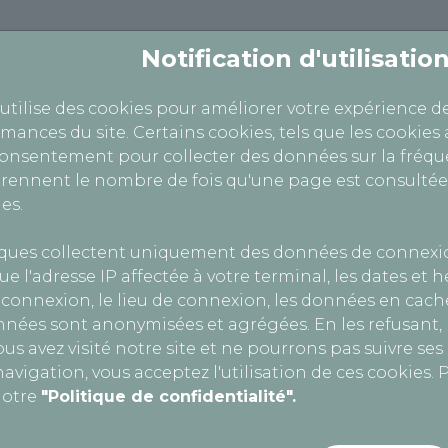
Notification d'utilisati
 utilise des cookies pour améliorer votre expérience d
tre Motos, Quads, Voiturettes...
rmances du site. Certains cookies, tels que les cookies 
consentement pour collecter des données sur la fréque
ennent le nombre de fois qu'une page est consultée
es.
IQUE
iques collectent uniquement des données de connexi
ue l'adresse IP affectée à votre terminal, les dates et 
connexion, le lieu de connexion, les données en cache
nnées sont anonymisées et agrégées. En les refusant
us avez visité notre site et ne pourrons pas suivre se
avigation, vous acceptez l'utilisation de ces cookies. P
notre
"Politique de confidentialité".