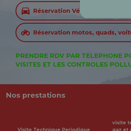
Réservation Véhicules Légers
Réservation motos, quads, voitu
PRENDRE RDV PAR TELEPHONE P
VISITES ET LES CONTROLES POLL
Nos prestations
visite 
Visite Technique Periodique
gaz et 