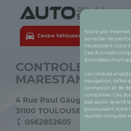
Notre site Internet
Centre Véhicules Légers
Cen
surveiller les perfo
nécessitent votre 
Ces données compr
d'utilisateurs uniqu
CONTROLE TECHN
Les cookies analyt
MARESTAN
navigation, telles q
connexion et de dé
consultées. Ces do
4 Rue Paul Gauguin,
pas savoir quand vo
poursuivant votre n
31100 TOULOUSE
veuillez consulter 
0562852605