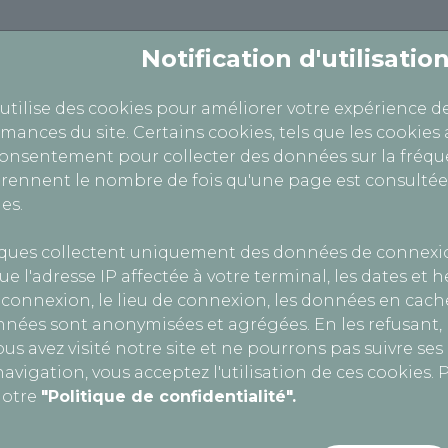
Notification d'utilisati
 utilise des cookies pour améliorer votre expérience d
rmances du site. Certains cookies, tels que les cookies 
consentement pour collecter des données sur la fréque
ennent le nombre de fois qu'une page est consultée
es.
CTM31
Agrément : L031Z429
iques collectent uniquement des données de connexi
SIRET : 824 735 377 00015
ue l'adresse IP affectée à votre terminal, les dates et 
N° intracommunautaire : FR80824735377
connexion, le lieu de connexion, les données en cache
Capital social : 2000 €
nnées sont anonymisées et agrégées. En les refusant
us avez visité notre site et ne pourrons pas suivre se
ms, une société par actions simplifiée au capital de 1
avigation, vous acceptez l'utilisation de ces cookies. P
 le numéro B 334 821 097.
notre
"Politique de confidentialité".