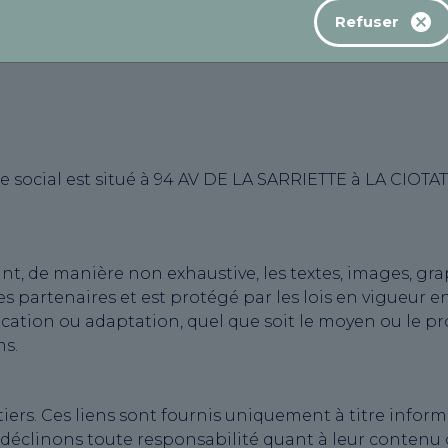
0 MEYREUIL – France
Refuser
social est situé à 94 AV DE LA SARRIETTE à LA CIOTAT (
, de manière non exhaustive, les textes, images, graphi
 partenaires et est protégé par les lois en vigueur en
cation ou adaptation, quel que soit le moyen ou le pro
ms.
 tiers. Ces liens sont fournis uniquement à titre info
s déclinons toute responsabilité quant à leur conten