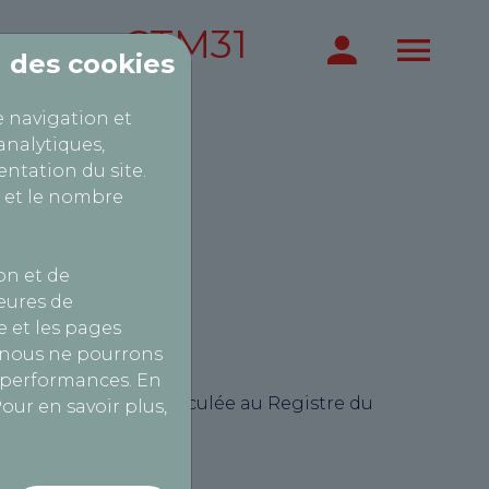
CTM31
on des cookies
e navigation et
analytiques,
ntation du site.
 et le nombre
on et de
heures de
 et les pages
, nous ne pourrons
s performances. En
9362,00 euros, immatriculée au Registre du
our en savoir plus,