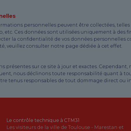
nelles
nformations personnelles peuvent être collectées, tell
 etc. Ces données sont utilisées uniquement à des fins
ecter la confidentialité de vos données personnelles
té, veuillez consulter notre page dédiée à cet effet.
 présentes sur ce site à jour et exactes. Cependant, n
uent, nous déclinons toute responsabilité quant à to
être tenus responsables de tout dommage direct ou indir
Le contrôle technique à CTM31
Les visiteurs de la ville de Toulouse - Marestan et