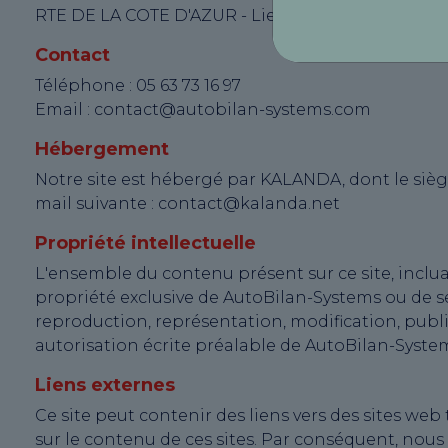
RTE DE LA COTE D'AZUR - Lieudit le Canet - 1359
Contact
Téléphone : 05 63 73 16 97
Email : contact@autobilan-systems.com
Hébergement
Notre site est hébergé par KALANDA, dont le siège 
mail suivante : contact@kalanda.net
Propriété intellectuelle
L'ensemble du contenu présent sur ce site, incluant
propriété exclusive de AutoBilan-Systems ou de ses
reproduction, représentation, modification, publi
autorisation écrite préalable de AutoBilan-Syste
Liens externes
Ce site peut contenir des liens vers des sites web
sur le contenu de ces sites. Par conséquent, nou