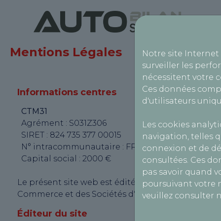
Mentions Légales
Notre site Internet
surveiller les perfo
nécessitent votre 
Ces données compr
Informations centres
d'utilisateurs uniqu
CTM31
Agrément : S031Z306
Les cookies analyt
SIRET : 824 735 377 00015
navigation, telles q
N° intracommunautaire : FR80824735377
connexion et de dé
Capital social : 2000 €
consultées. Ces do
pas savoir quand vo
Le présent site web est édité par AutoBilan-Syste
poursuivant votre n
Commerce et des Sociétés d'Aix-en-Provence sous
veuillez consulter 
Éditeur du site